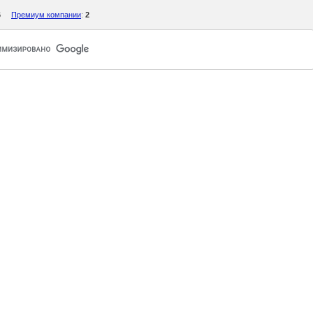
6
Премиум компании
:
2