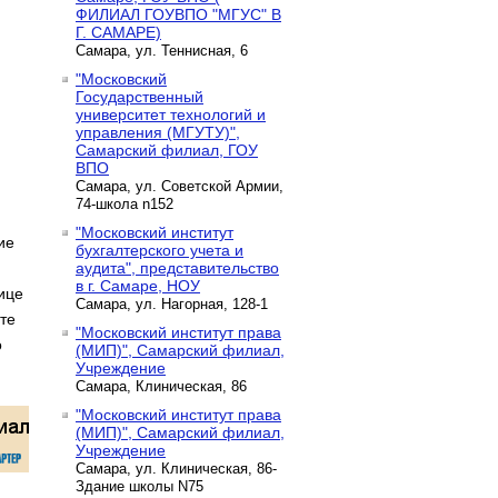
ФИЛИАЛ ГОУВПО "МГУС" В
Г. САМАРЕ)
Самара, ул. Теннисная, 6
"Московский
Государственный
университет технологий и
управления (МГУТУ)",
Самарский филиал, ГОУ
ВПО
Самара, ул. Советской Армии,
74-школа n152
"Московский институт
ие
бухгалтерского учета и
аудита", представительство
в г. Самаре, НОУ
ице
Самара, ул. Нагорная, 128-1
те
"Московский институт права
о
(МИП)", Самарский филиал,
Учреждение
Самара, Клиническая, 86
"Московский институт права
(МИП)", Самарский филиал,
Учреждение
Самара, ул. Клиническая, 86-
Здание школы N75