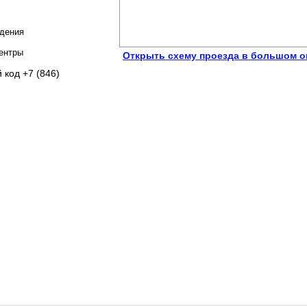
едения
центры
Открыть схему проезда в большом о
 код +7 (846)